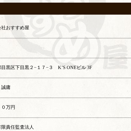
会社おすすめ屋
目黒区下目黒２−１７−３ K’S ONEビル 3F
 誠庸
００万円
有限責任監査法人